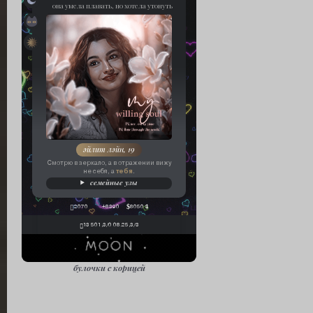
она умела плавать, но хотела утонуть
гибрид
темный ковен «корвус»
эйлит лэйн, 19
Смотрю в зеркало, а в отражении вижу
тебя
не себя, а
.
семейные узы
2070
+8390
8050 $
13 501,3/0 08.25,3/3
булочки с корицей