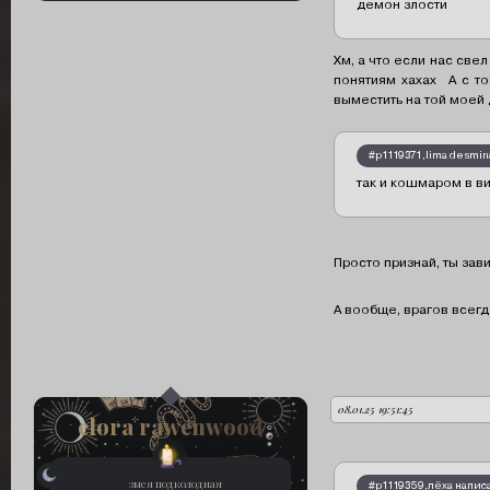
демон злости
Хм, а что если нас свел
понятиям хахах А с то
выместить на той моей д
#p1119371,lima desmin
так и кошмаром в в
Просто признай, ты за
А вообще, врагов всегд
08.01.25 19:51:45
автор:
elora rawenwood
змея подколодная
#p1119359,лёха написа