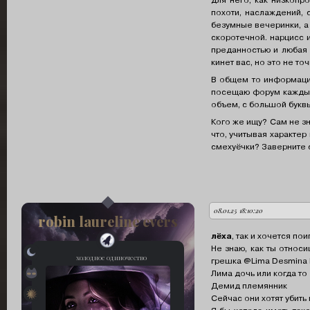
для него, как низкопр
похоти, наслаждений, 
безумные вечеринки, а 
скоротечной. нарцисс и
преданностью и любая е
кинет вас, но это не точ
В общем то информации
посещаю форум каждый 
объем, с большой буквы,
Кого же ищу? Сам не зн
что, учитывая характер
смехуёчки? Заверните с
08.01.25 18:10:20
автор:
robin laureline evers
лёха
, так и хочется пои
Не знаю, как ты относ
холодное одиночество
грешка @Lima Desmina 
архидемон желания
Лима дочь или когда то
Демид племянник
орден «безликих»
Сейчас они хотят убить