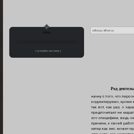
08.01.25 18:00:51
автор:
лёха
случайно заглянул
Род деятель
начну с того, что перс
корректируемо, кроме м
так вот, как раз, о ха
предпочитает не марать
его специфики, ведь он
причине, к своей рабо
хитер как лис. может 