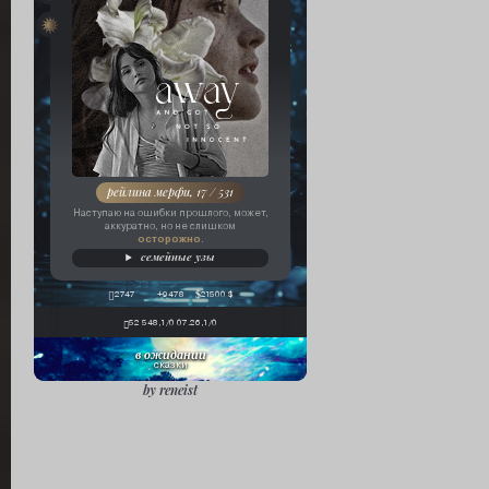
клан «аардварк»
рейлина мерфи, 17 / 531
Наступаю на ошибки прошлого, может,
аккуратно, но не слишком
осторожно
.
семейные узы
2747
+9478
21500 $
52 548,1/0 07.26,1/0
в ожидании
сказки
by reneist