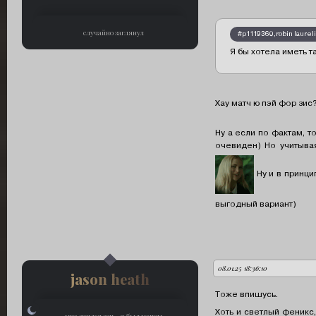
случайно заглянул
#p1119360,robin laurel
Я бы хотела иметь т
Хау матч ю пэй фор зи
Ну а если по фактам, то
очевиден) Но учитывая
Ну и в принци
выгодный вариант)
08.01.25 18:36:10
автор:
jason heath
Тоже впишусь.
Хоть и светлый феникс