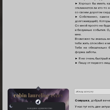
► Хорошо бы иметь как
откликнется ли кто-то 
со своим дорогом сердц
► Собственно, самое 
долгоживущий). Которы
Со мной просто не буде
и безумные события. Од
мне.
Возможно ты знаешь ме
тебе жить спокойно и м
Тебе не обязательно 
форма заботы.
► Я не очень быстрый иг
► Пишу от первого лиц
26.11.24 22:05:03
автор:
robin laureline evers
Совушка
, добрый вече
У нас тут есть две акту
холодное одиночество