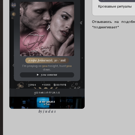
древняя ведьма
Кровавые ритуалы
ковен «малефикар»
Отзываюсь на подобн
*подмигивает*
элора рэйвенвуд, 30 / unk
you
you
I'm preying on
tonight, hunt
down.
узы ковена
2894
+12355
233 050$
22 548,1/0 07.26,1/2
я не ангел
я бес
by j u d a s