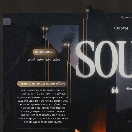
Привет
Форум
,
,
,
ansel
esther
vera
adam
лучший пост от jeremy gilbert
«Поз
жизнь охотника на вампиров не
проста. хотя бы потому, что убивая
одного, наживаешь себе врагов в три
раза больше в лице тех же вампиров,
если получается так, что убийство
произошло одного из участников
клана. джереми привык. он уже
давно числился врагом в списках
клана «аардварк», так как не раз и не
два покушался на жизнь его
участников. и иногда даже успешно
убивал свои цели, особенно, если это