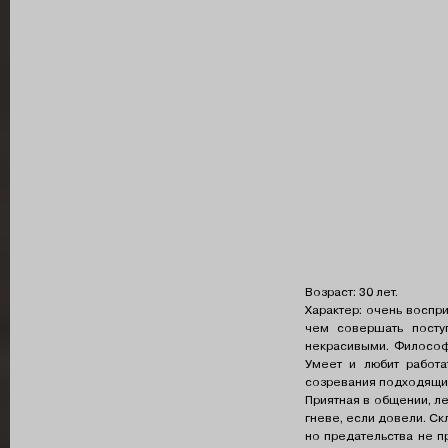
Возраст: 30 лет.
Характер: очень воспр
чем совершать посту
некрасивыми. Философ 
Умеет и любит работа
созревания подходящих
Приятная в общении, л
гневе, если довели. Ск
но предательства не п