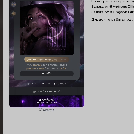
По возрасту как раз по
архидемон желания
Заявка от @Andreas Dil
Заявка от @Grayson Gil
орден «безликих»
Думаю что ребята подой
робин лори эверс, 25 / unk
ночи
Мои
стали солнечными
рассветами
тебе
благодаря
.
aile
37873
+61125
140 380 $
322 550,1/0 07.26,1/0
я сердцем
никогда не лгу
© юдифь