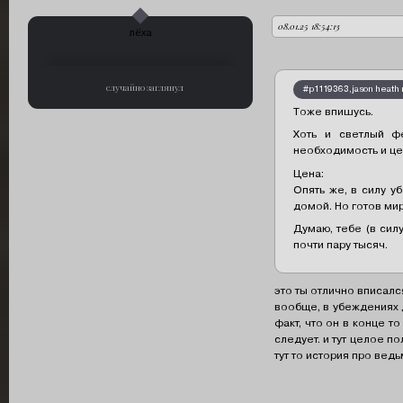
08.01.25 18:54:13
автор:
лёха
случайно заглянул
#p1119363,jason heath 
Тоже впишусь.
Хоть и светлый ф
необходимость и це
Цена:
Опять же, в силу у
домой. Но готов ми
Думаю, тебе (в сил
почти пару тысяч.
это ты отлично вписалс
вообще, в убеждениях д
факт, что он в конце т
следует. и тут целое п
тут то история про вед