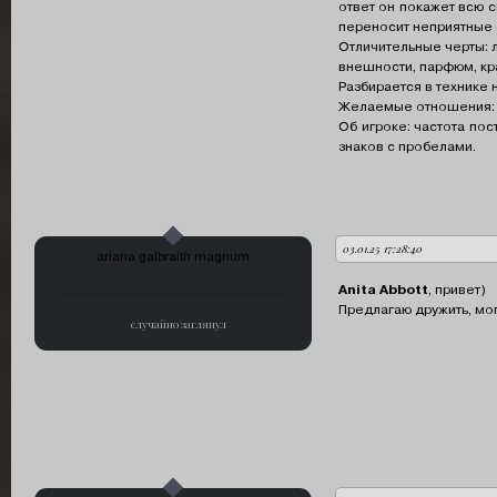
ответ он покажет всю с
переносит неприятные 
Отличительные черты: 
внешности, парфюм, кр
Разбирается в технике 
Желаемые отношения: по
Об игроке: частота пос
знаков с пробелами.
03.01.25 17:28:40
автор:
ariana galbraith magnum
Anita Abbott
, привет)
Предлагаю дружить, мог
случайно заглянул