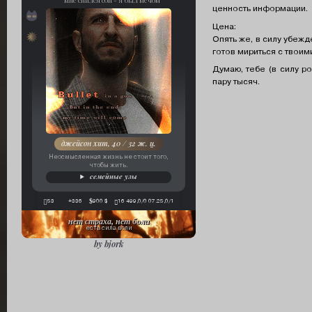
мне снился сон - я был мечом
ценность информации.
феникс
Цена:
орден «безликих»
Опять же, в силу убежд
готов мириться с твоим
Думаю, тебе (в силу ро
пару тысяч.
джейсон хит, 40 / 32 ж. ц.
Неосмысленная жизнь не стоит того,
чтобы жить.
семейные узы
53
+336
900 $
16 499,0/0 07.25,0/1
нет страха, нет боли
есть сила воли
by bjork