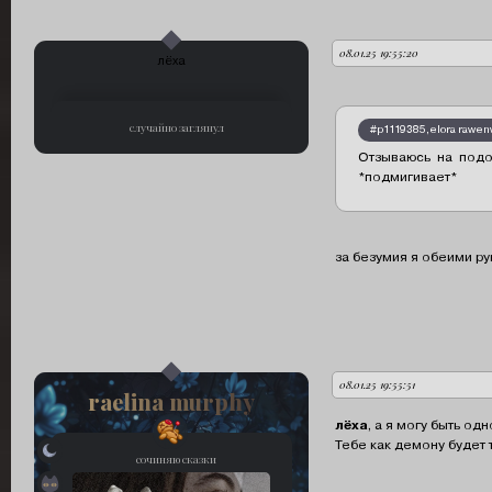
08.01.25 19:55:20
автор:
лёха
случайно заглянул
#p1119385,elora rawen
Отзываюсь на подо
*подмигивает*
за безумия я обеими р
08.01.25 19:55:51
автор:
raelina murphy
лёха
, а я могу быть о
Тебе как демону будет 
сочиняю сказки
вампир