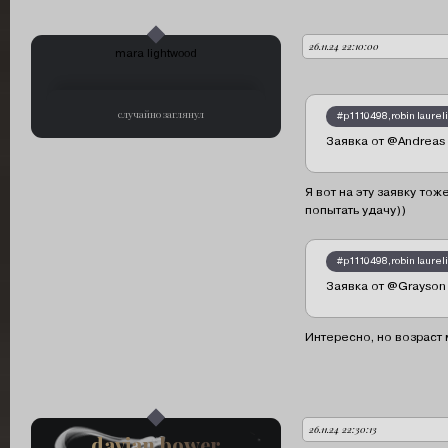
26.11.24 22:10:00
автор:
mara lightwood
случайно заглянул
#p1110498,robin laurel
Заявка от @Andreas
Я вот на эту заявку тож
попытать удачу))
#p1110498,robin laurel
Заявка от @Grayson
Интересно, но возраст 
26.11.24 22:30:13
автор:
davian bower