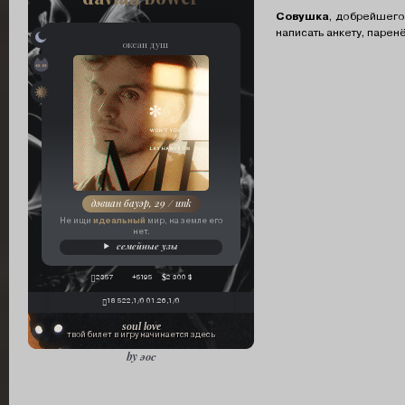
Совушка
, добрейшего
написать анкету, парен
океан душ
эванурис одержимый демоном гнева
орден «девять неизвестных»
дэвиан бауэр, 29 / unk
идеальный
Не ищи
мир, на земле его
нет.
семейные узы
2357
+5195
2 300 $
18 522,1/0 01.26,1/0
soul love
твой билет в игру начинается здесь
by эос