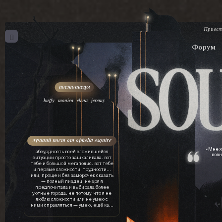
Привет
Форум
,
,
,
buffy
monica
elena
jeremy
лучший пост от ophelia esquire
«Мне х
абсурдность всей сложившейся
волн
ситуации просто зашкаливала. вот
тебе и большой мегаполис. вот тебе
и первые сложности, трудности…
или, проще и без заморочек сказать
— полный пиздец. не зря я
предпочитала и выбирала более
уютные города. не потому, что я не
люблю сложности или не умею с
ними справляться — умею, ещё как.
просто это лишняя трата ресурсов.
драгоценного времени, нервов, сил,