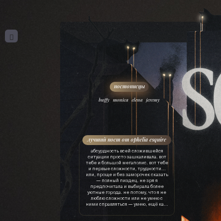
,
,
,
buffy
monica
elena
jeremy
лучший пост от ophelia esquire
абсурдность всей сложившейся
ситуации просто зашкаливала. вот
тебе и большой мегаполис. вот тебе
и первые сложности, трудности…
или, проще и без заморочек сказать
— полный пиздец. не зря я
предпочитала и выбирала более
уютные города. не потому, что я не
люблю сложности или не умею с
ними справляться — умею, ещё как.
просто это лишняя трата ресурсов.
драгоценного времени, нервов, сил,