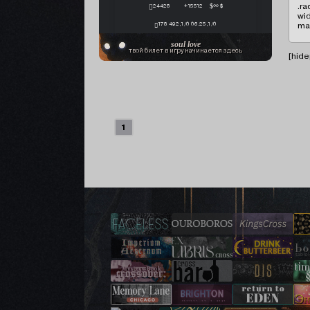
24428
+15512
∞ $
178 492,1/0 06.25,1/0
soul love
твой билет в игру начинается здесь
[hide
1