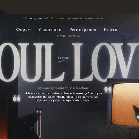
Привет, Гость!
Войдите
или
зарегистрируйтесь
.
Форум
Участники
Регистрация
Войти
активные темы
15 years
online
лучшая цитата
hope mikaelson:
«Мне хочется просто быть обычной ученицей, которая
волнуется из‑за контрольной, а не из‑за того, как
удержать в узде три природы сразу».