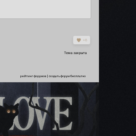
+8
Тема закрыта
рейтинг форумов
|
создать форум бесплатно