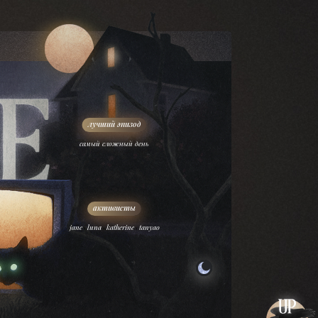
самый сложный день
,
,
,
jane
luna
katherine
tanyao