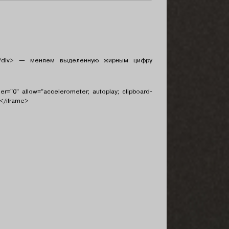
</div> — меняем выделенную жирным цифру
r="0" allow="accelerometer; autoplay; clipboard-
></iframe>