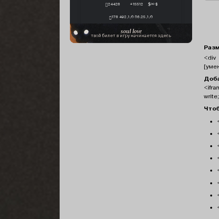
24428
+15512
∞ $
178 492,1/0 06.25,1/0
soul love
твой билет в игру начинается здесь
Разм
<div 
[уме
Доба
<ifra
write
Чтоб