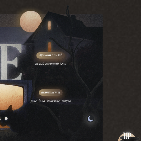
самый сложный день
,
,
,
jane
luna
katherine
tanyao