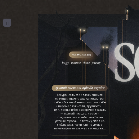
,
,
,
buffy
monica
elena
jeremy
лучший пост от ophelia esquire
абсурдность всей сложившейся
ситуации просто зашкаливала. вот
тебе и большой мегаполис. вот тебе
и первые сложности, трудности…
или, проще и без заморочек сказать
— полный пиздец. не зря я
предпочитала и выбирала более
уютные города. не потому, что я не
люблю сложности или не умею с
ними справляться — умею, ещё как.
просто это лишняя трата ресурсов.
драгоценного времени, нервов, сил,