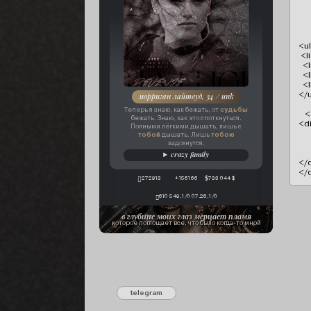
   
   
    
<ul
 <l
  
  
  <
</u
морриган лайтвуд, 34 / unk
судьбы
Теперь я знаю, как бежать, от
   
бежать. Знаю, как это споткнуться.
<d
Полными лёгкими дышать, лишь с
тобой
тобою
дышать. Лишь
задохнутся.
crazy family
</d
</
272913
+156166
733 044 $
610 549,1/0 07.26,1/0
в глубине моих глаз мерцает пламя
которое поглощает все, что было когда-то мной
telegram
@margyris