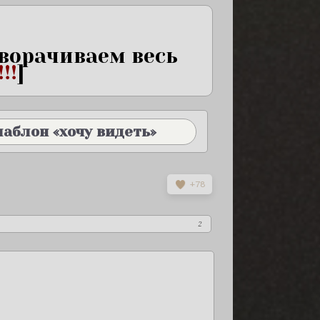
ворачиваем весь
!!!
]
аблон «хочу видеть»
овать код
в форму ответа
+78
-->

="st">

ass="stc">

я);"></div>

class="stb">

2
м</div>

<div class="stbi" style="background-image: url(Картинка горизонтальная);"></div>
 <div class="stbn" style="font-size:60px;">Имя персонажа на английском</div>



"sta">

раст на сколько выглядит [возраст реальный]</li>

и, выкуплена, смена возможна].">Внешность на английском</abbr></li>

</li>

>

bbr title="Любой поясняющий текст [пример: без смены внешности, выкупле
 для вас персонаж [друг, муж, враг], место работы [если нужно]</li>
