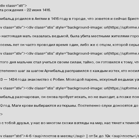
<div class="stt">

та рождения - 22 июня 1416.

чибальд родился в Англии в 1416 году в городе, что зовется и сейчас Бр
v class="stiv"><div class="stis" style="background-image: url(https://upform
о настоящая мать оказалась ведьмой, была убита местными жителями города
восемь лет он часто проводил время один, либо же с отцом, которой серье
v class="stiv"><div class="stis" style="background-image: url(https://upform
этого дня мальчик стал учиться своим силам, тайно, он готовился к тому,
степенно шаг за шагом Арчибальд расправился с каждым из тех, кто носил 
33 — 1434 года знакомство с Робин. Молодой парень, искусный ведьмак узна
v class="stiv"><div class="stis" style="background-image: url(https://upform
чибальд разочарован, он снова пробует искать, но не выходит, а позже пон
10 год. Маги крови выбираются из тюрьмы. Постепенно слухи доносятся до А
>

 с тобой друзья, у нас во многом схожи взгляды на мир, нас тянет к темно
iv class="std">4-6 <sup>постов в месяц</sup> | от 5к до 10к <sup>посты</s