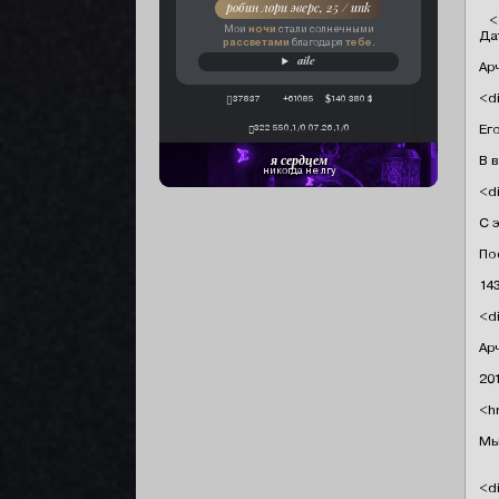
робин лори эверс, 25 / unk
   
ночи
Мои
стали солнечными
Да
рассветами
тебе
благодаря
.
aile
Ар
<di
37837
+61085
140 380 $
Ег
322 550,1/0 07.26,1/0
я сердцем
В 
никогда не лгу
<di
С 
По
14
<di
Ар
20
<hr
Мы
<d