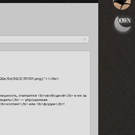
1
/000e/5d/50/2/731121.png);"></div>

ешность, считается <b>свободной</b> и не закрепляется за заявкой.

видеть</b> — упрощенная.

<b>хостинг</b> или <b>форум</b>!
