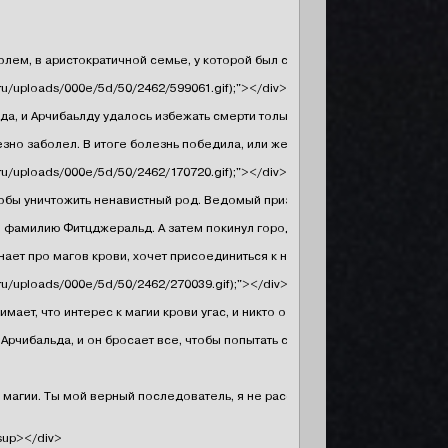
истолем, в аристократичной семье, у которой был статус и множество зас
e.ru/uploads/000e/5d/50/2462/599061.gif);"></div></div>

, и Арчибаьлду удалось избежать смерти только потому, что он был офици
зно заболел. В итоге болезнь победила, или же тут сыграло роль, что мис
e.ru/uploads/000e/5d/50/2462/170720.gif);"></div></div>

 чтобы уничтожить ненавистный род. Ведомый призраком матери, он нашел е
фамилию Фитцджеральд. А затем покинул город под покровом ночи. Он путе
ет про магов крови, хочет присоединиться к ним, но найти их не так то пр
e.ru/uploads/000e/5d/50/2462/270039.gif);"></div></div>

имает, что интерес к магии крови угас, и никто о них не слышал. Он прод
рчибальда, и он бросает все, чтобы попытать снова счастья. Он и сам не 
й магии. Ты мой верный последователь, я не рассказала другим магам о теб
up></div>
