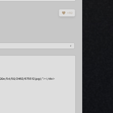
+60
4
s/000e/5d/50/2462/675512.jpg);"></div>
