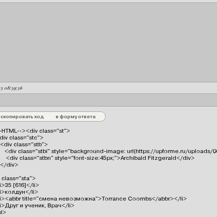
23 08:59:56
скопировать код
в форму ответа
-HTML--><div class="st">

<div class="stc">

   <div class="stb">

      <div class="stbi" style="background-image: url(https://upforme.ru/upload
       <div class="stbn" style="font-size:45px;">Archibald Fitzgerald</div>

  </div>

 class="sta">

li>35 [616]</li>

li>колдун</li>

<li><abbr title="смена невозможна">Torrance Coombs</abbr></li>

li>Друг и ученик, Врач</li>

l>
