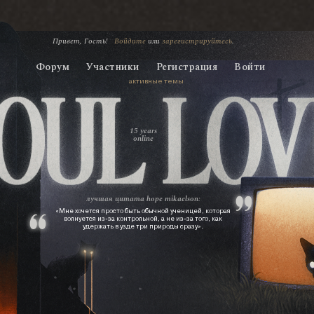
Привет, Гость!
Войдите
или
зарегистрируйтесь
.
Форум
Участники
Регистрация
Войти
активные темы
15 years
online
лучшая цитата
hope mikaelson:
«Мне хочется просто быть обычной ученицей, которая
волнуется из‑за контрольной, а не из‑за того, как
удержать в узде три природы сразу».