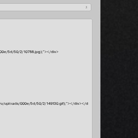
3
/000e/5d/50/2/10788.jpg);"></div>

orme.ru/uploads/000e/5d/50/2/149130.gif);"></div></div> — Во всём виноват