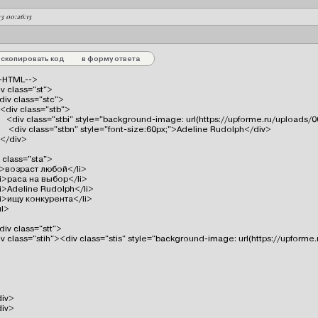
23 00:26:13
скопировать код
в форму ответа
-HTML-->

v class="st">

<div class="stc">

   <div class="stb">

      <div class="stbi" style="background-image: url(https://upforme.ru/uploads
       <div class="stbn" style="font-size:60px;">Adeline Rudolph</div>

  </div>

 class="sta">

i>возраст любой</li>

li>раса на выбор</li>

li>Adeline Rudolph</li>

li>ищу конкурента</li>

l>

<div class="stt">

iv class="stih"><div class="stis" style="background-image: url(https://upf
iv>

div>