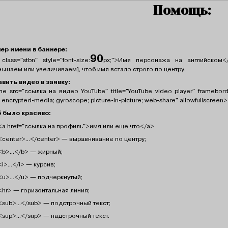
Помощь:
ер имени в баннере:
90
class="stbn" style="font-size:
px;">Имя персонажа на английском
ньшаем или увеличиваем], чтоб имя встало строго по центру.
вить видео в заявку:
me src="ссылка на видео YouTube" title="YouTube video player" frameborde
; encrypted-media; gyroscope; picture-in-picture; web-share" allowfullscreen
 было красиво:
<a href="ссылка на профиль">имя или еще что</a>
<center>...</center> — выравнивание по центру;
<b>...</b> — жирный;
<i>...</i> — курсив;
<u>...</u> — подчеркнутый;
<hr> — горизонтальная линия;
<sub>...</sub> — подстрочный текст;
<sup>...</sup> — надстрочный текст.