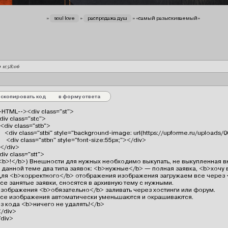
вы здесь
»
soul love
»
распродажа душ
»
«самый разыскиваемый»
0 11:58:06
скопировать код
в форму ответа
-HTML--><div class="st">

<div class="stc">

   <div class="stb">

      <div class="stbi" style="background-image: url(https://upforme.ru/uploads
       <div class="stbn" style="font-size:55px;"></div>

  </div>

<div class="stt">

(<b>!</b>) Внешности для нужных необходимо выкупать, не выкупленная вн
В данной теме два типа заявок: <b>нужные</b> — полная заявка, <b>хочу 
Для <b>корректного</b> отображения изображения загружаем все через 
Все занятые заявки, сносятся в архивную тему с нужными.

Изображения <b>обязательно</b> заливать через хостинги или форум.

Все изображения автоматически уменьшаются и окрашиваются.

Из кода <b>ничего не удалять!</b>

 </div>

/div>