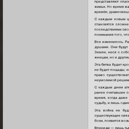
представляют опасн
живых. Но время жа
времён, уравновеш
С каждым новым ци
становятся сложнее
последствиями сво
понимания того, что
Все изменилось. Ра
душами. Они будут 
Земле, неся с собо
жнецам, но и други
Эта битва будет кр
не будет пощады, н
право существоват
неумолимой решимос
С каждым днем атмо
ранее считавшие се
время, когда даже
судьбу, и лишь оди
Эта война не буд
существующие связи
боли, появится возм
Впереди — лишь тьм