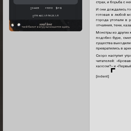
страх, и борьба с 
24428
+15512
∞ $
И они дождались то
готовая в любой м
178 492,1/0 06.25,1/0
города утопали в р
soul love
отчаяния, тени, каз
твой билет в игру начинается здесь
Монстры из других 
подобно буре, смет
существа выходили 
превратились в аре
Скоро наступит утр
читателей: «Крова
хаосом?» и «Первый
⌜
[indent]