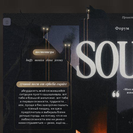
Привет
Форум
,
,
,
buffy
monica
elena
jeremy
лучший пост от ophelia esquire
«Мне х
абсурдность всей сложившейся
волн
ситуации просто зашкаливала. вот
тебе и большой мегаполис. вот тебе
и первые сложности, трудности…
или, проще и без заморочек сказать
— полный пиздец. не зря я
предпочитала и выбирала более
уютные города. не потому, что я не
люблю сложности или не умею с
ними справляться — умею, ещё как.
просто это лишняя трата ресурсов.
драгоценного времени, нервов, сил,