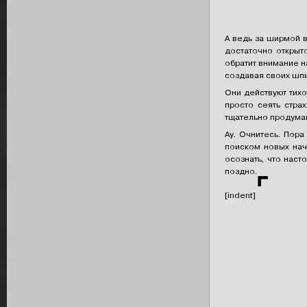
А ведь за ширмой в
достаточно открыт
обратит внимание 
создавая своих шпи
Они действуют тихо
просто сеять стра
тщательно продуман
Ау. Очнитесь. Пор
поиском новых нач
осознать, что нас
поздно.
⌜
[indent]