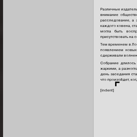
Различные издатель
внимание обществе
расследование, а 
каждого ковена, ст
могла быть воспр
присутствовать на с
Тем временем в Ло
появлением новых
сдерживали волнени
Собрание длилось
жаркими, а разногл
день заседания ста
что произойдет, ког
⌜
[indent]