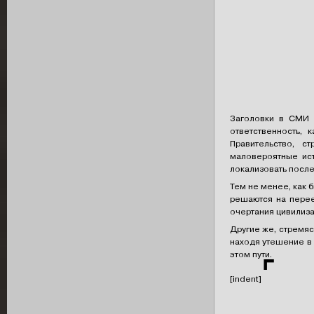
Заголовки в СМИ 
ответственность,
Правительство, с
маловероятные ист
локализовать после
Тем не менее, как 
решаются на перее
очертания цивилиза
Другие же, стремяс
находя утешение в 
этом пути.
⌜
[indent]