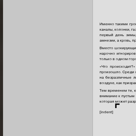
Именно такими гро
каналы, колонки, г
первый день зимы
амнезии, а кровь, п
Вместо шокирующих
нарочно игнориров
только в одном гор
«Что происходит?»
произошло. Среди н
на безразличные л
воздухе, как призра
Тем временем те, к
внимание к пустым 
которая может раз
⌜
[indent]