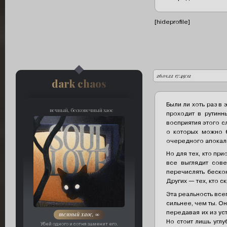
[hideprofile]
26.01.22 17:49:12
автор:
dark chaos
Были ли хоть раз в
вечный, бесконечный хаос
проходит в рутинн
восприятия этого с
о которых можно б
очередного апокали
Но для тех, кто при
все выглядит сов
перечислять беско
Других — тех, кто 
Эта реальность все
сильнее, чем ты. О
передавая их из ус
темный хаос, ∞
Но стоит лишь углу
Убей одного и сотня заменит его.