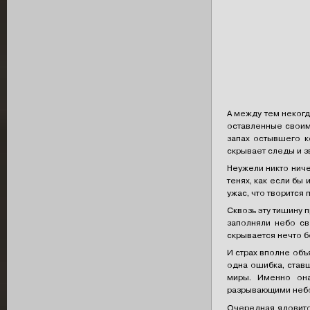
А между тем некогд
оставленные своими
запах остывшего к
скрывает следы и з
Неужели никто ниче
тенях, как если бы
ужас, что творится 
Сквозь эту тишину 
заполняли небо св
скрывается нечто б
И страх вполне объ
одна ошибка, ставш
миры. Именно она
разрывающими небо,
Очередная ядовито-