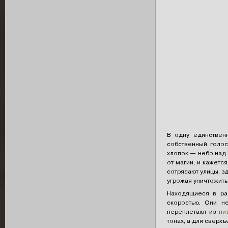
В одну единственн
собственный голос
хлопок — небо над
от магии, и кажетс
сотрясают улицы, з
угрожая уничтожить 
Находящиеся в ра
скоростью. Они н
переплетают из
ни
тонах, а для сверх