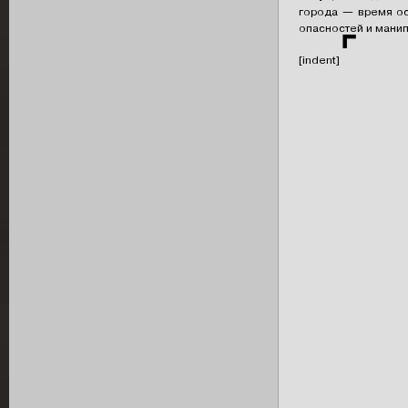
города — время ос
опасностей и манип
⌜
[indent]