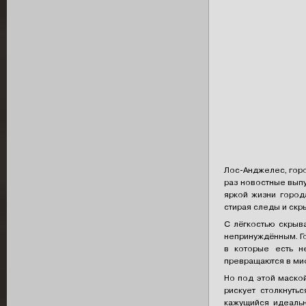
Лос-Анджелес, горо
раз новостные выпу
яркой жизни город
стирая следы и скр
С лёгкостью скрыв
непринуждённым. Го
в которые есть н
превращаются в миф
Но под этой маской
рискует столкнуть
кажущийся идеальн