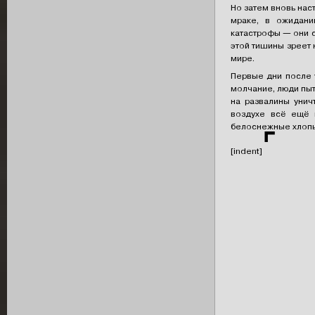
Но затем вновь наст
мраке, в ожидани
катастрофы — они с
этой тишины зреет 
мире.
Первые дни после 
молчание, люди пыт
на развалины унич
воздухе всё ещё 
белоснежные хлопь
⌜
[indent]