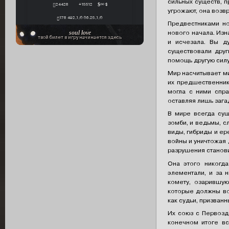
сильных существ, п
24428
+15512
∞ $
угрожают, она возв
178 492,1/0 06.25,1/0
Предвестниками но
soul love
нового начала. Изн
твой билет в игру начинается здесь
и исчезала. Вы д
существовали друг
помощь другую силу
Мир насчитывает ми
их предшественник
могла с ними спра
оставляя лишь зага
В мире всегда сущ
зомби, и ведьмы, 
виды, гибриды и ер
войны и уничтожая 
разрушения станови
Она этого никогда
элементали, и за 
комету, озарившу
которые должны во
как судьи, призван
Их союз с Первозд
конечном итоге вс