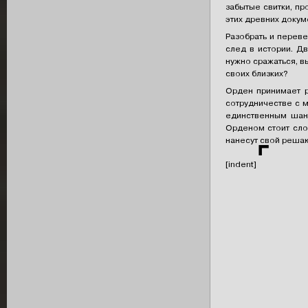
забытые свитки, п
этих древних докум
Разобрать и переве
след в истории. Д
нужно сражаться, вы
своих близких?
Орден принимает р
сотрудничестве с 
единственным шан
Орденом стоит сло
нанесут свой реша
⌜
[indent]