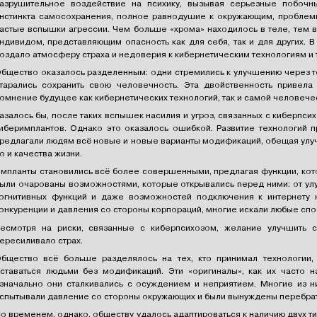
азрушительное воздействие на психику, вызывая серьезные побочн
нстинкта самосохранения, полное равнодушие к окружающим, пробле
астые вспышки агрессии. Чем больше «хрома» находилось в теле, тем 
ндивидом, представляющим опасность как для себя, так и для других. В 
оздало атмосферу страха и недоверия к кибернетическим технологиям и т
бщество оказалось разделенным: одни стремились к улучшению через те
тарались сохранить свою человечность. Эта двойственность привела
омнение будущее как кибернетических технологий, так и самой человече
азалось бы, после таких вспышек насилия и угроз, связанных с киберпс
иберимплантов. Однако это оказалось ошибкой. Развитие технологий 
редлагали людям всё новые и новые варианты модификаций, обещая улу
о и качества жизни.
мпланты становились всё более совершенными, предлагая функции, кот
ыли очарованы возможностями, которые открывались перед ними: от у
огнитивных функций и даже возможностей подключения к интернету 
онкуренции и давления со стороны корпораций, многие искали любые спос
есмотря на риски, связанные с киберпсихозом, желание улучшить с
ересиливало страх.
бщество всё больше разделялось на тех, кто принимал технологии, 
ставаться людьми без модификаций. Эти «оригиналы», как их часто н
значально они сталкивались с осуждением и неприятием. Многие из н
спытывали давление со стороны окружающих и были вынуждены перебрать
о временем, однако, обществу удалось адаптироваться к наличию двух ти