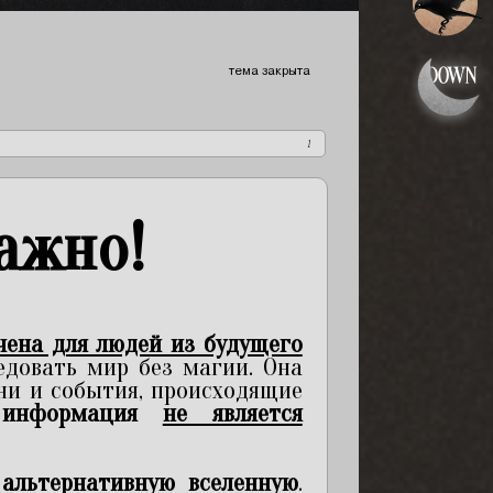
тема закрыта
1
ажно!
чена для людей из будущего
ледовать мир без магии. Она
ни и события, происходящие
 информация
не является
й
альтернативную вселенную
.