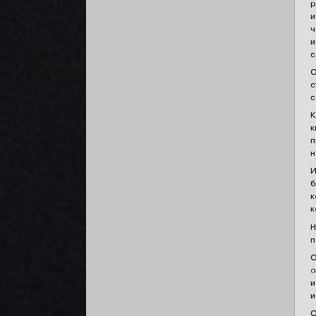
р
и
ч
и
с
О
с
с
К
к
п
н
И
б
к
к
Н
п
О
о
и
и
С