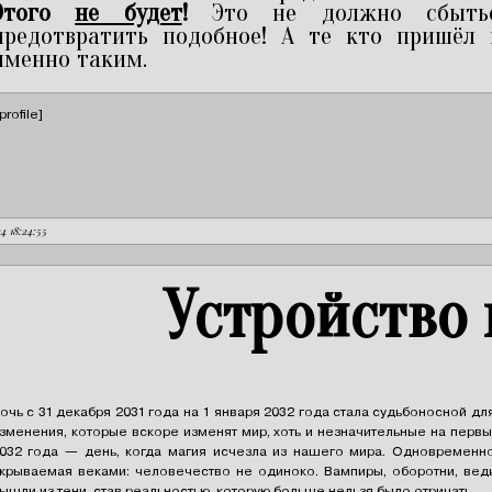
Этого
не будет
!
Это не должно сбыться
предотвратить подобное! А те кто пришёл
именно таким.
profile]
24 18:24:55
Устройство
очь с 31 декабря 2031 года на 1 января 2032 года стала судьбоносной дл
зменения, которые вскоре изменят мир, хоть и незначительные на первы
032 года — день, когда магия исчезла из нашего мира. Одновременно
крываемая веками: человечество не одиноко. Вампиры, оборотни, вед
ышли из тени, став реальностью, которую больше нельзя было отрицать.