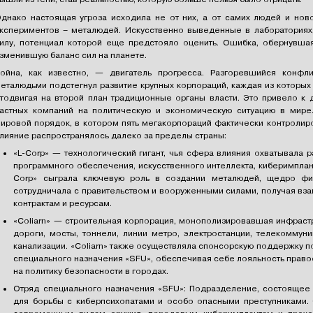
днако настоящая угроза исходила не от них, а от самих людей и нов
кспериментов – металюдей. Искусственно выведенные в лабораториях
илу, потенциал которой еще предстояло оценить. Ошибка, обернувшая
зменившую баланс сил на планете.
ойна, как известно, — двигатель прогресса. Разгоревшийся конфл
еталюдьми подстегнул развитие крупных корпораций, каждая из которых
тодвигая на второй план традиционные органы власти. Это привело к 
астных компаний на политическую и экономическую ситуацию в мире
ировой порядок, в котором пять мегакорпораций фактически контролир
лияние распространялось далеко за пределы страны:
«L-Corp» — технологический гигант, чья сфера влияния охватывала
программного обеспечения, искусственного интеллекта, киберимплант
Corp» сыграла ключевую роль в создании металюдей, щедро фи
сотрудничала с правительством и вооруженными силами, получая вз
контрактам и ресурсам.
«Coliarn» — строительная корпорация, монополизировавшая инфраст
дороги, мосты, тоннели, линии метро, электростанции, телекомму
канализации. «Coliarn» также осуществляла спонсорскую поддержку п
специального назначения «SFU», обеспечивая себе лояльность право
на политику безопасности в городах.
Отряд специального назначения «SFU»: Подразделение, состоящее 
для борьбы с киберпсихопатами и особо опасными преступниками.