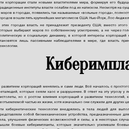
ти корпорации стали новыми властителями мира, формируя его буду
радиционные институты власти ослабли под их натиском. Несмотря на с
 мэров в городах, появились так называемые «вольные города», полнос
ородов вошли пять крупнейших мегаполисов США: Нью-Йорк, Лос-Анджелес
 этих городах власть не принадлежит президенту США; вместо этого
оторые выбирают мэров по собственному усмотрению, а не через гол
олитическую и социальную динамику, в которой интересы корпораций 
тановятся лишь пассивными наблюдателями в мире, где власть прин
ехнологии.
Киберимпл
 развитием корпораций менялись и сами люди. Всё началось с простого
еталюдей, которые сеяли хаос и разрушение. В ответ на эту угрозу у
истолеты, но с ростом влияния корпораций и развитием технологий, к
еотъемлемой частью их жизни, хотя изначально они служили для других ц
ти кибернетические технологии внедрялись в тела людей для выпо
редставляли собой биомеханические устройства, предназначенные дл
ела, улучшения физических возможностей и силы, а в некоторых случ
ышли боевые киберимпланты, которые значительно усиливали боевы