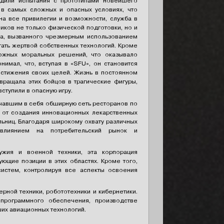
дили испытания с прототипами новейшего
в самых сложных и опасных условиях, что
на все привилегии и возможности, служба в
иков не только физической подготовки, но и
за, вызванного чрезмерным использованием
тать жертвой собственных технологий. Кроме
сложных моральных решений, что оказывало
нимал, что, вступая в «SFU», он становится
остижения своих целей. Жизнь в постоянном
вращала этих бойцов в трагические фигуры,
ступили в опасную игру.
ючавшим в себя обширную сеть ресторанов по
– от создания инновационных лекарственных
льниц. Благодаря широкому охвату различных
 влиянием на потребительский рынок и
ужия и военной техники, эта корпорация
ующие позиции в этих областях. Кроме того,
систем, контролируя все аспекты освоения
ерной техники, робототехники и кибернетики.
 программного обеспечения, производстве
ших авиационных технологий.