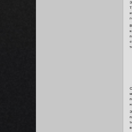
Э
Т
и
г
В
к
п
с
т
С
м
п
н
Э
п
т
в