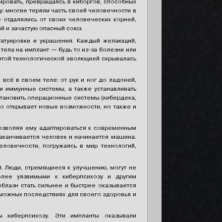
ровать, превращаясь в киборгов, способных
: многие теряли часть своей человечности в
 отдалялись от своих человеческих корней,
й и зачастую опасный союз.
татуировки и украшения. Каждый желающий,
ела на имплант — будь то из-за болезни или
 этой технологической эволюцией скрывалась
сё в своем теле: от рук и ног до ладоней,
и иммунные системы, а также устанавливать
тановить операционные системы (кибердека,
то открывает новые возможности, но также и
озволяя ему адаптироваться к современным
аканчивается человек и начинается машина.
еловечности, погружаясь в мир технологий,
. Люди, стремящиеся к улучшению, могут не
олее уязвимыми к киберпсихозу и другим
блазн стать сильнее и быстрее оказывается
можных последствиях для своего здоровья и
ы киберпсихозу. Эти импланты оказывали