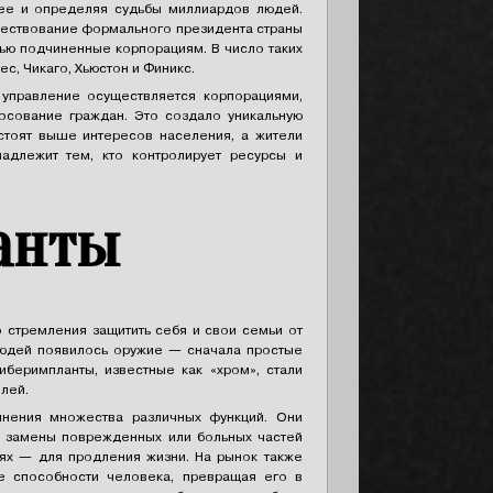
щее и определяя судьбы миллиардов людей.
уществование формального президента страны
тью подчиненные корпорациям. В число таких
, Чикаго, Хьюстон и Финикс.
 управление осуществляется корпорациями,
осование граждан. Это создало уникальную
стоят выше интересов населения, а жители
адлежит тем, кто контролирует ресурсы и
анты
 стремления защитить себя и свои семьи от
 людей появилось оружие — сначала простые
иберимпланты, известные как «хром», стали
елей.
лнения множества различных функций. Они
я замены поврежденных или больных частей
аях — для продления жизни. На рынок также
е способности человека, превращая его в