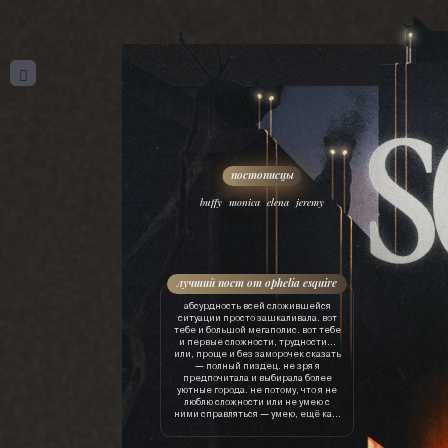
,
,
,
buffy
monica
elena
jeremy
лучший пост от ophelia esquire
абсурдность всей сложившейся
ситуации просто зашкаливала. вот
тебе и большой мегаполис. вот тебе
и первые сложности, трудности…
или, проще и без заморочек сказать
— полный пиздец. не зря я
предпочитала и выбирала более
уютные города. не потому, что я не
люблю сложности или не умею с
ними справляться — умею, ещё как.
просто это лишняя трата ресурсов.
драгоценного времени, нервов, сил,