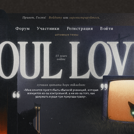
Привет, Гость!
Войдите
или
зарегистрируйтесь
.
Форум
Участники
Регистрация
Войти
активные темы
15 years
online
лучшая цитата
hope mikaelson:
«Мне хочется просто быть обычной ученицей, которая
волнуется из‑за контрольной, а не из‑за того, как
удержать в узде три природы сразу».