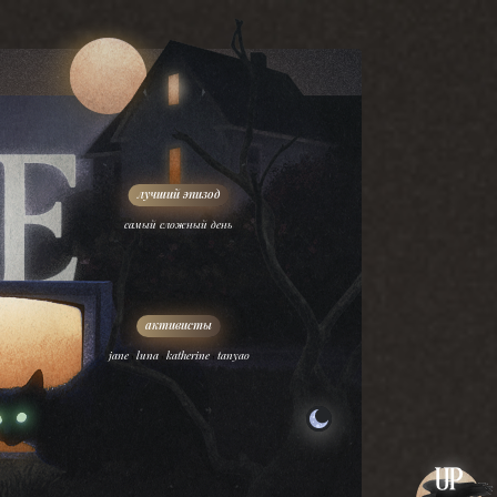
самый сложный день
,
,
,
jane
luna
katherine
tanyao