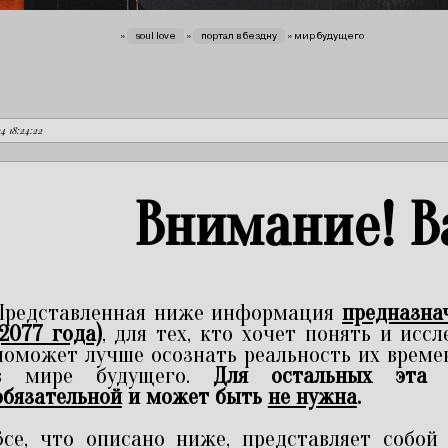
вы здесь
»
soul love
»
портал в бездну
»
мир будущего
24 18:24:22
Внимание! В
Представленная ниже информация
предназна
(2077 года)
, для тех, кто хочет понять и исс
поможет лучше осознать реальность их време
в мире будущего.
Для остальных эта
обязательной
и может быть
не нужна
.
Все, что описано ниже, представляет собо