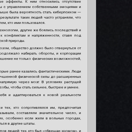
ые эффекты. К ним относились отсутствие
мы с управлением собственными эмоциями и
выше была вероятность стать киберпсихом —
результате таких людей часто устраняли, что
ем, кто ими пользовался.
хнологии, другие же боялись последствий и
 к конфликтам и напряженности, ставя под
ской природы.
ихозом, общество должно было отвернуться от
продолжало набирать обороты, и корпорации
чшение не только физических возможностей,
орые ранее казались фантастическими. Люди
лучшенной физической силы до расширенных
напрямую через мозг. В условиях растущей
обы, чтобы стать сильнее, быстрее и умнее.
ебя и адаптироваться к новой реальности
и тех, кто сопротивлялся им, предпочитая
азывали, составляли значительное число, и
их, особенно если жили в вольных городах,
ся в другие штаты.
пов людей: тех, кто был «обвешан хромом», и