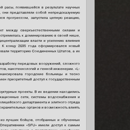
ой расы, появившейся в результате научных
, они представляли собой непредсказуемую
ся прогрессом, запустила цепную реакцию,
икт между сверхъестественными силами и
 стремилась к доминированию в своей нише,
децентрализации власти и усилению влияния
. К концу 2035 года сформировался новый
овали территорию Соединенных Штатов, а их
 разработку передовых вооружений, сложного
ов, нанотехнологий и генной инженерии. «L-
нансировала городские больницы и тесно
амен приоритетный доступ к государственным
руктурные проекты. В их ведении находились
никационные сети, системы водоснабжения и
олицейского департамента и элитного отряда
охранительных органов и возможность влиять
из лучших бойцов, отобранных и обученных
 Оперативники «SFU» имели доступ к самым