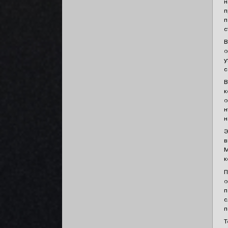
н
п
п
с
В
о
у
с
В
к
о
н
н
Э
в
М
к
П
о
п
с
п
Т