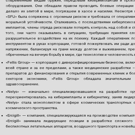
современным видам оружия, передовым киберимплантам и прохо
оборудования. Они обладали правом проводить боевые операции 
делало их элитой в мире, погрязшем в хаосе и насилии. Несмотря 
«SFU» была сопряжена с огромным риском и требовала от оперативн
моральной устойчивости. Сталкиваясь с последствиями киберпсихо
имплантов, члены отряда рисковали потерять контроль над собой и с
того, они часто оказывались в ситуациях, требующих принятия 
разрушительное воздействие на их психику. Каждый оперативник по
инструментом в руках корпорации, готовой пожертвовать им ради д
напряжении, балансируя на грани между долгом и выживанием, пре
обреченные на вечную борьбу в мире, где технологии и человечность в
«Fellis Group» — корпорация с диверсифицированным бизнесом, вкл
всей стране и за ее пределами, а также медицинские разработки 
препаратов до финансирования и открытия современных клиник и бо
секторов экономики, «Fellis Group» обладала значительным
здравоохранение.
«Nelys» — изначально специализировавшаяся на разработке ор
переориентировалась на киберимпланты и кибернетику, заняв лидир
«Nelys» стала монополистом в сфере космических транспортных 
космического пространства.
«Ercigill» — компания, специализирующаяся на производстве компьют
«Ercigill» занимала лидирующие позиции в разработке сложного
беспилотных летательных аппаратов, воздушного транспорта и новей