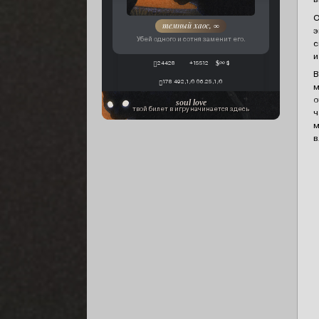
О
темный хаос, ∞
э
Убей одного и сотня заменит его.
с
и
24428
+15512
∞ $
В
178 492,1/0 06.25,1/0
м
о
soul love
твой билет в игру начинается здесь
ч
м
в