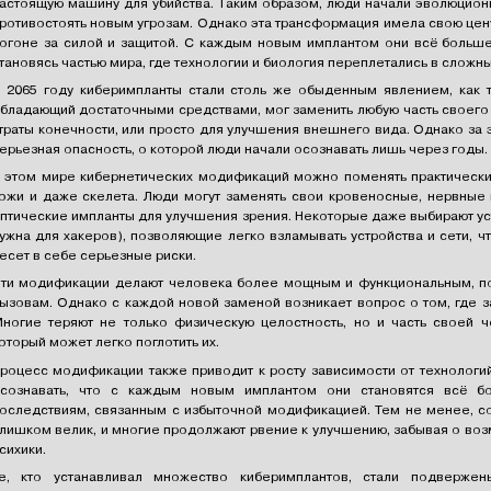
астоящую машину для убийства. Таким образом, люди начали эволюциони
ротивостоять новым угрозам. Однако эта трансформация имела свою цену
огоне за силой и защитой. С каждым новым имплантом они всё больше
тановясь частью мира, где технологии и биология переплетались в сложны
 2065 году киберимпланты стали столь же обыденным явлением, как 
бладающий достаточными средствами, мог заменить любую часть своего т
траты конечности, или просто для улучшения внешнего вида. Однако за
ерьезная опасность, о которой люди начали осознавать лишь через годы.
 этом мире кибернетических модификаций можно поменять практически в
ожи и даже скелета. Люди могут заменять свои кровеносные, нервные 
птические импланты для улучшения зрения. Некоторые даже выбирают ус
ужна для хакеров), позволяющие легко взламывать устройства и сети, ч
есет в себе серьезные риски.
ти модификации делают человека более мощным и функциональным, п
ызовам. Однако с каждой новой заменой возникает вопрос о том, где з
ногие теряют не только физическую целостность, но и часть своей ч
оторый может легко поглотить их.
роцесс модификации также приводит к росту зависимости от технологий
сознавать, что с каждым новым имплантом они становятся всё б
оследствиям, связанным с избыточной модификацией. Тем не менее, со
лишком велик, и многие продолжают рвение к улучшению, забывая о воз
сихики.
е, кто устанавливал множество киберимплантов, стали подвержен