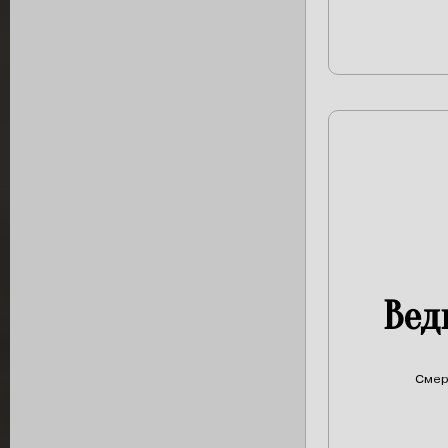
Вед
Смер