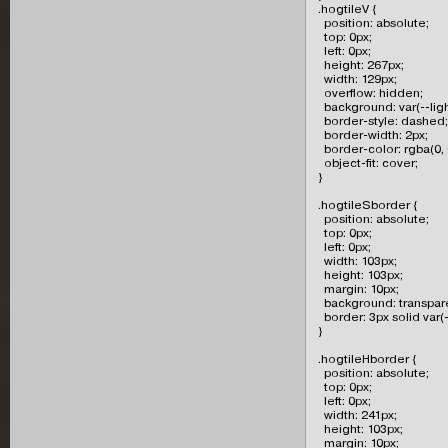
.hogtileV {

  position: absolute;

  top: 0px;

  left: 0px;

  height: 267px;

  width: 129px;

  overflow: hidden;

  background: var(--light
  border-style: dashed;

  border-width: 2px;

  border-color: rgba(0, 0,
  object-fit: cover;

}

.hogtileSborder {

  position: absolute;

  top: 0px;

  left: 0px;

  width: 103px;

  height: 103px;

  margin: 10px;

  background: transpare
  border: 3px solid var(--
}

.hogtileHborder {

  position: absolute;

  top: 0px;

  left: 0px;

  width: 241px;

  height: 103px;

  margin: 10px;
