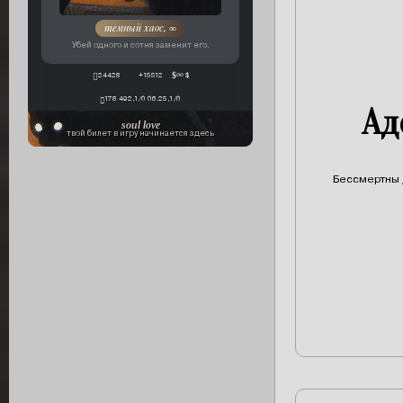
темный хаос, ∞
Убей одного и сотня заменит его.
24428
+15512
∞ $
178 492,1/0 06.25,1/0
Ад
soul love
твой билет в игру начинается здесь
Бессмертны 