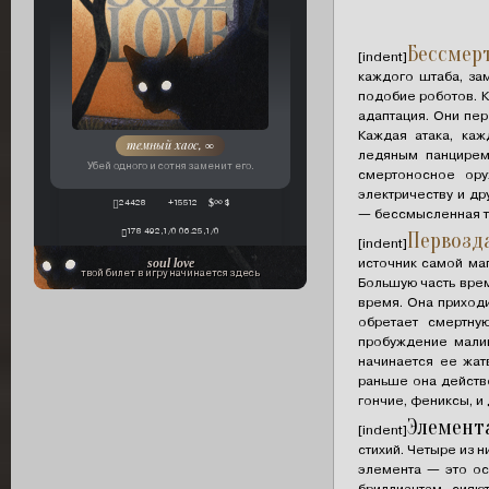
Бессмер
[indent]
каждого штаба, за
подобие роботов. К
адаптация. Они пер
Каждая атака, каж
темный хаос, ∞
ледяным панцирем 
Убей одного и сотня заменит его.
смертоносное ору
электричеству и др
24428
+15512
∞ $
— бессмысленная тр
178 492,1/0 06.25,1/0
Первозд
[indent]
источник самой ма
soul love
твой билет в игру начинается здесь
Большую часть врем
время. Она приходи
обретает смертну
пробуждение малив
начинается ее жатв
раньше она действо
гончие, фениксы, 
Элемент
[indent]
стихий. Четыре из 
элемента — это ос
бриллиантам, сияю