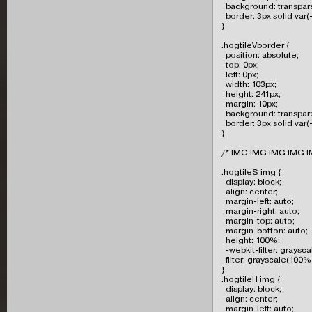
  background: transpare
  border: 3px solid var(--
}

.hogtileVborder {

  position: absolute;

  top: 0px;

  left: 0px;

  width: 103px;

  height: 241px;

  margin: 10px;

  background: transpare
  border: 3px solid var(--
}

/* IMG IMG IMG IMG I
.hogtileS img {

  display: block;

  align: center;

  margin-left: auto;

  margin-right: auto;

  margin-top: auto;

  margin-botton: auto;

  height: 100%;

  -webkit-filter: graysc
  filter: grayscale(100%)
}

.hogtileH img {

  display: block;

  align: center;

  margin-left: auto;
