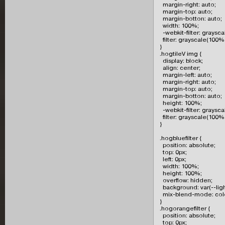
  margin-right: auto;

  margin-top: auto;

  margin-botton: auto;

  width: 100%;

  -webkit-filter: graysc
  filter: grayscale(100%)
}

.hogtileV img {

  display: block;

  align: center;

  margin-left: auto;

  margin-right: auto;

  margin-top: auto;

  margin-botton: auto;

  height: 100%;

  -webkit-filter: graysc
  filter: grayscale(100%)
}

.hogbluefilter {

  position: absolute;

  top: 0px;

  left: 0px;

  width: 100%;

  height: 100%;

  overflow: hidden;

  background: var(--light
  mix-blend-mode: colo
}

.hogorangefilter {

  position: absolute;

  top: 0px;
