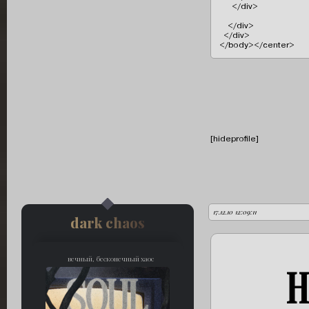
      </div>

    </div>

  </div>

</body></center>
[hideprofile]
17.12.10 12:09:11
автор:
dark chaos
вечный, бесконечный хаос
Н