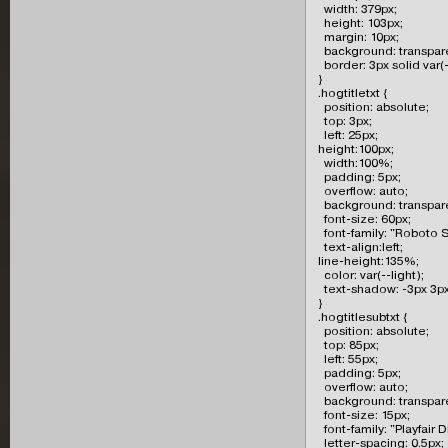
  width: 379px;

  height: 103px;

  margin: 10px;

  background: transpare
  border: 3px solid var(--
}

.hogtitletxt {

  position: absolute;

  top: 3px;

  left: 25px;

height:100px;

  width:100%;

  padding: 5px;

  overflow: auto;

  background: transpare
  font-size: 60px;

  font-family: "Roboto Sl
  text-align:left;

line-height:135%;

  color: var(--light);

  text-shadow: -3px 3px
}

.hogtitlesubtxt {

  position: absolute;

  top: 85px;

  left: 55px;

  padding: 5px;

  overflow: auto;

  background: transpare
  font-size: 15px;

  font-family: "Playfair Di
  letter-spacing: 0.5px;
