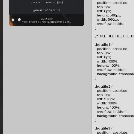
  position: absolute;

24428
+15512
∞ $
  top: 6px;

178 492,1/0 06.25,1/0
  left: 6px;

  height: 560px;

soul love
  width: 560px;

твой билет в игру начинается здесь
  overflow: hidden;

}

/* TILE TILE TILE TILE TI
.hogtile1 {

  position: absolute;

  top: 0px;

  left: 0px;

  width: 100%;

  height: 100%;

  overflow: hidden;

  background: transpare
}

.hogtile2 {

  position: absolute;

  top: 0px;

  left: 276px;

  width: 100%;

  height: 100%;

  overflow: hidden;

  background: transpare
}

.hogtile3 {

  position: absolute;
