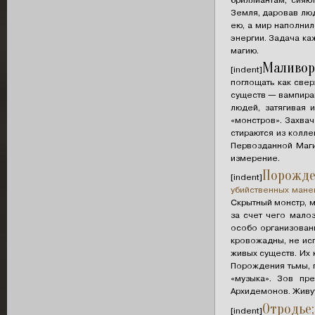
Земля, даровав лю
ею, а мир наполнил
энергии. Задача к
магию.
Маливор
[indent]
поглощать как све
существ — вампирам
людей, затягивая
«монстров». Захва
стираются из колл
Первозданной Маги
измерение.
Порожде
[indent]
убийственных мане
Скрытный монстр, м
за счет чего мало
особо организован
кровожадны, не ис
живых существ. Их 
Порождения тьмы, п
«музыка». Зов пр
Архидемонов. Живут
Отродье;
[indent]