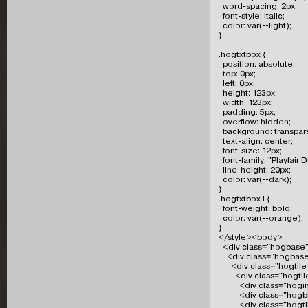
  word-spacing: 2px;

  font-style: italic;

  color: var(--light);

}

.hogtxtbox {

  position: absolute;

  top: 0px;

  left: 0px;

  height: 123px;

  width: 123px;

  padding: 5px;

  overflow: hidden;

  background: transpare
  text-align: center;

  font-size: 12px;

  font-family: "Playfair Di
  line-height: 20px;

  color: var(--dark);

}

.hogtxtbox i {

  font-weight: bold;

  color: var(--orange);

}

</style><body>

  <div class="hogbase"
    <div class="hogbas
      <div class="hogtile
        <div class="hogtil
          <div class="ho
          <div class="hog
          <div class="ho