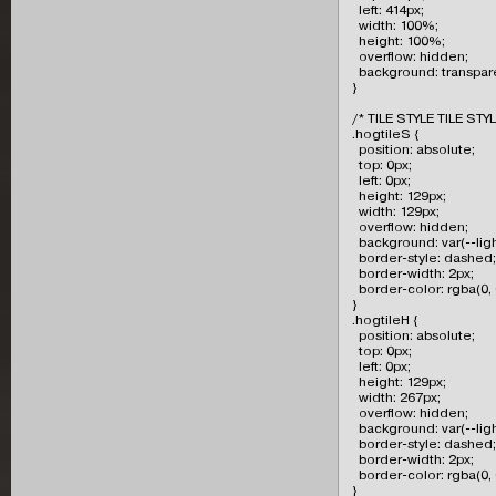
  left: 414px;

  width: 100%;

  height: 100%;

  overflow: hidden;

  background: transpare
}

/* TILE STYLE TILE STY
.hogtileS {

  position: absolute;

  top: 0px;

  left: 0px;

  height: 129px;

  width: 129px;

  overflow: hidden;

  background: var(--light
  border-style: dashed;

  border-width: 2px;

  border-color: rgba(0, 0,
}

.hogtileH {

  position: absolute;

  top: 0px;

  left: 0px;

  height: 129px;

  width: 267px;

  overflow: hidden;

  background: var(--light
  border-style: dashed;

  border-width: 2px;

  border-color: rgba(0, 0,
}
