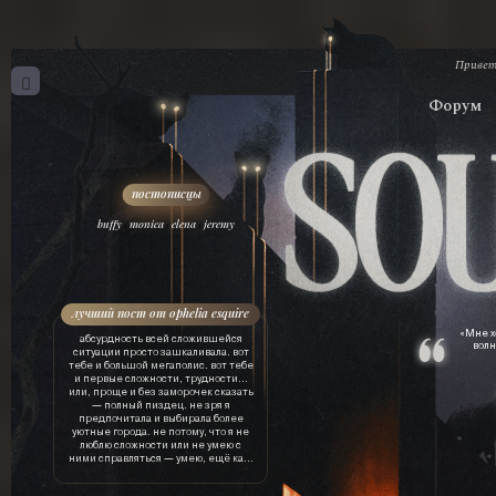
Привет
Форум
,
,
,
buffy
monica
elena
jeremy
лучший пост от ophelia esquire
«Мне х
абсурдность всей сложившейся
волн
ситуации просто зашкаливала. вот
тебе и большой мегаполис. вот тебе
и первые сложности, трудности…
или, проще и без заморочек сказать
— полный пиздец. не зря я
предпочитала и выбирала более
уютные города. не потому, что я не
люблю сложности или не умею с
ними справляться — умею, ещё как.
просто это лишняя трата ресурсов.
драгоценного времени, нервов, сил,