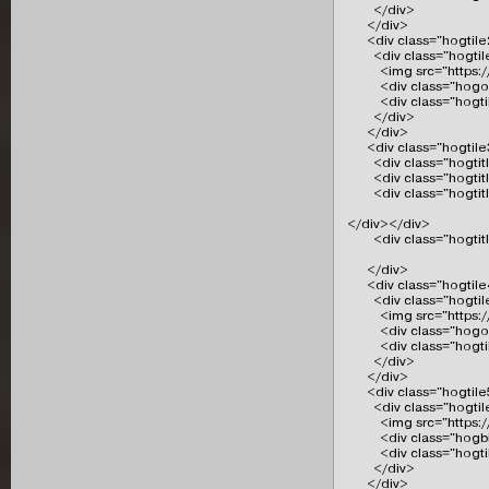
        </div>

      </div>

      <div class="hogtile
        <div class="hogtil
          <img src="http
          <div class="ho
          <div class="ho
        </div>

      </div>

      <div class="hogtile
        <div class="hogti
        <div class="hog
        <div class="hogtit
</div></div>

        <div class="hogt
      </div>

      <div class="hogtile
        <div class="hogti
          <img src="http
          <div class="ho
          <div class="ho
        </div>

      </div>

      <div class="hogtile
        <div class="hogti
          <img src="http
          <div class="hog
          <div class="ho
        </div>

      </div>
