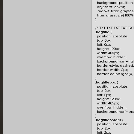
  background-position: 
  object-fit: cover;

  -webkit-filter: graysc
  filter: grayscale(100%)
}

/* TXT TXT TXT TXT TXT
.hogtitle {

  position: absolute;

  top: 0px;

  left: 0px;

  height: 129px;

  width: 405px;

  overflow: hidden;

  background: var(--light
  border-style: dashed;

  border-width: 2px;

  border-color: rgba(0, 0,
}

.hogtitlebox {

  position: absolute;

  top: 2px;

  left: 2px;

  height: 129px;

  width: 405px;

  overflow: hidden;

  background: var(--ora
}

.hogtitleborder {

  position: absolute;

  top: 2px;

  left: 2px;
