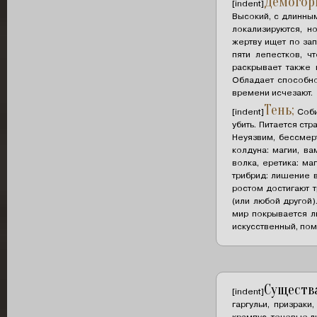
Демогор
[indent]
Высокий, с длинным
локализируются, н
жертву ищет по зап
пяти лепестков, 
раскрывает также 
Обладает способно
времени исчезают.
Тень;
[indent]
Соби
убить. Питается ст
Неуязвим, бессмер
колдуна: магии, в
волка, еретика: ма
трибрид: лишение 
ростом достигают 
(или любой другой
мир покрывается л
искусственный, поме
Существа
[indent]
гаргульи, призраки
крампус, теневые лю