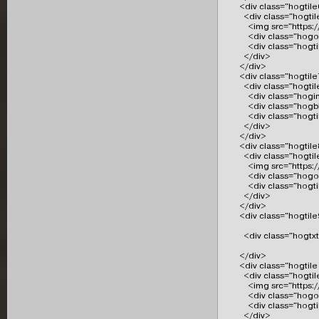
      <div class="hogtile
        <div class="hogtil
          <img src="http
          <div class="ho
          <div class="ho
        </div>

      </div>

      <div class="hogtile
        <div class="hogtil
          <div class="h
          <div class="hog
          <div class="ho
        </div>

      </div>

      <div class="hogtile
        <div class="hogti
          <img src="http
          <div class="ho
          <div class="ho
        </div>

      </div>

      <div class="hogtile
        <div class="ho
      </div>

      <div class="hogtile
        <div class="hogti
          <img src="htt
          <div class="ho
          <div class="ho
        </div>
