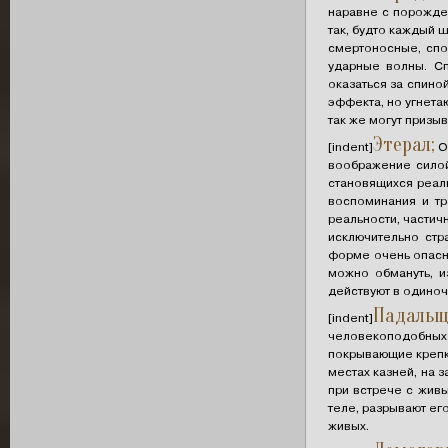
наравне с порожде
так, будто каждый 
смертоносные, спо
ударные волны. Сп
оказаться за спино
эффекта, но угнета
так же могут призыв
Этерал;
[indent]
О
воображение силой
становящихся реал
воспоминания и т
реальности, частич
исключительно стр
форме очень опасны
можно обмануть, из
действуют в одиночк
Падальщ
[indent]
человекоподобных 
покрывающие крепки
местах казней, на 
при встрече с жив
теле, разрывают ег
живых.