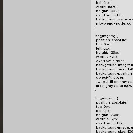
  left: 0px;

  width: 100%;

  height: 100%;

  overflow: hidden;

  background: var(--ora
  mix-blend-mode: colo
}

.hogimghog {

  position: absolute;

  top: 0px;

  left: 0px;

  height: 129px;

  width: 267px;

  overflow: hidden;

  background-image: ur
  background-size: 150
  background-position: 
  object-fit: cover;

  -webkit-filter: graysc
  filter: grayscale(100%)
}

.hogimgsign {

  position: absolute;

  top: 0px;

  left: 0px;

  height: 129px;

  width: 267px;

  overflow: hidden;

  background-image: ur
  background-size: 100