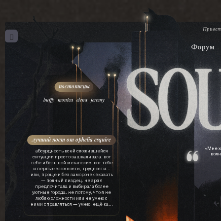
Привет
Форум
,
,
,
buffy
monica
elena
jeremy
лучший пост от ophelia esquire
«Мне х
абсурдность всей сложившейся
волн
ситуации просто зашкаливала. вот
тебе и большой мегаполис. вот тебе
и первые сложности, трудности…
или, проще и без заморочек сказать
— полный пиздец. не зря я
предпочитала и выбирала более
уютные города. не потому, что я не
люблю сложности или не умею с
ними справляться — умею, ещё как.
просто это лишняя трата ресурсов.
драгоценного времени, нервов, сил,